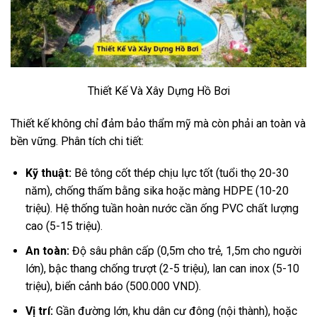
Thiết Kế Và Xây Dựng Hồ Bơi
Thiết kế không chỉ đảm bảo thẩm mỹ mà còn phải an toàn và
bền vững. Phân tích chi tiết:
Kỹ thuật:
Bê tông cốt thép chịu lực tốt (tuổi thọ 20-30
năm), chống thấm bằng sika hoặc màng HDPE (10-20
triệu). Hệ thống tuần hoàn nước cần ống PVC chất lượng
cao (5-15 triệu).
An toàn:
Độ sâu phân cấp (0,5m cho trẻ, 1,5m cho người
lớn), bậc thang chống trượt (2-5 triệu), lan can inox (5-10
triệu), biển cảnh báo (500.000 VND).
Vị trí:
Gần đường lớn, khu dân cư đông (nội thành), hoặc