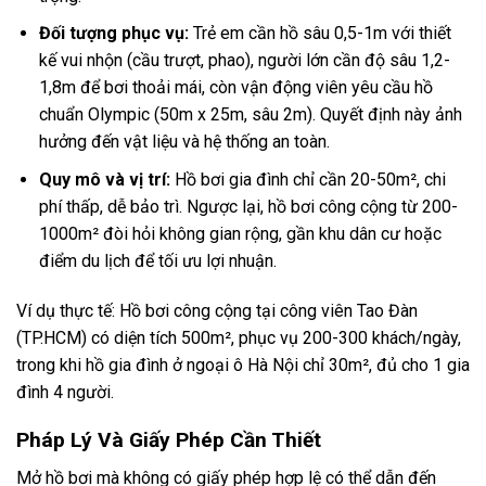
Đối tượng phục vụ:
Trẻ em cần hồ sâu 0,5-1m với thiết
kế vui nhộn (cầu trượt, phao), người lớn cần độ sâu 1,2-
1,8m để bơi thoải mái, còn vận động viên yêu cầu hồ
chuẩn Olympic (50m x 25m, sâu 2m). Quyết định này ảnh
hưởng đến vật liệu và hệ thống an toàn.
Quy mô và vị trí:
Hồ bơi gia đình chỉ cần 20-50m², chi
phí thấp, dễ bảo trì. Ngược lại, hồ bơi công cộng từ 200-
1000m² đòi hỏi không gian rộng, gần khu dân cư hoặc
điểm du lịch để tối ưu lợi nhuận.
Ví dụ thực tế: Hồ bơi công cộng tại công viên Tao Đàn
(TP.HCM) có diện tích 500m², phục vụ 200-300 khách/ngày,
trong khi hồ gia đình ở ngoại ô Hà Nội chỉ 30m², đủ cho 1 gia
đình 4 người.
Pháp Lý Và Giấy Phép Cần Thiết
Mở hồ bơi mà không có giấy phép hợp lệ có thể dẫn đến