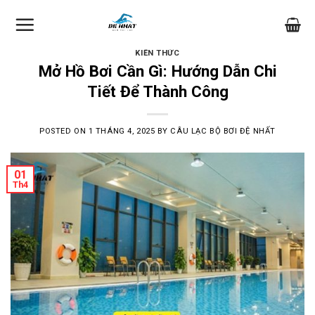
Skip
to
content
KIẾN THỨC
Mở Hồ Bơi Cần Gì: Hướng Dẫn Chi
Tiết Để Thành Công
POSTED ON
1 THÁNG 4, 2025
BY
CÂU LẠC BỘ BƠI ĐỆ NHẤT
01
Th4