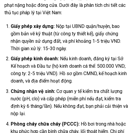
phạt nặng hoặc đóng cửa. Dưới đây là phân tích chi tiết các
thủ tục pháp lý tại Việt Nam:
Giấy phép xây dựng:
Nộp tại UBND quận/huyện, bao
gồm bản vẽ kỹ thuật (từ công ty thiết kế), giấy chứng
nhận quyền sử dụng đất, và phí khoảng 1-5 triệu VND.
Thời gian xử lý: 15-30 ngày.
Giấy phép kinh doanh:
Nếu kinh doanh, đăng ký tại Sở
Kế hoạch và Đầu tư (hộ kinh doanh cá thể: 500.000 VND;
công ty: 2-5 triệu VND). Hồ sơ gồm CMND, kế hoạch kinh
doanh, và địa điểm hoạt động.
Chứng nhận vệ sinh:
Cơ quan y tế kiểm tra chất lượng
nước (pH, clo) và cấp phép (miễn phí nếu đạt, kiểm tra
định kỳ 6 tháng/lần). Nếu không đạt, bạn phải cải thiện và
nộp lại.
Phòng cháy chữa cháy (PCCC):
Hồ bơi trong nhà hoặc
khu phức hợp cần bình chữa cháy, lối thoát hiểm. Chi phí