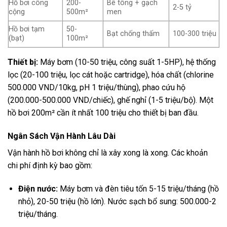
Hồ bơi công
200-
Bê tông + gạch
2-5 tỷ
cộng
500m²
men
Hồ bơi tạm
50-
Bạt chống thấm
100-300 triệu
(bạt)
100m²
Thiết bị:
Máy bơm (10-50 triệu, công suất 1-5HP), hệ thống
lọc (20-100 triệu, lọc cát hoặc cartridge), hóa chất (chlorine
500.000 VND/10kg, pH 1 triệu/thùng), phao cứu hộ
(200.000-500.000 VND/chiếc), ghế nghỉ (1-5 triệu/bộ). Một
hồ bơi 200m² cần ít nhất 100 triệu cho thiết bị ban đầu.
Ngân Sách Vận Hành Lâu Dài
Vận hành hồ bơi không chỉ là xây xong là xong. Các khoản
chi phí định kỳ bao gồm:
Điện nước:
Máy bơm và đèn tiêu tốn 5-15 triệu/tháng (hồ
nhỏ), 20-50 triệu (hồ lớn). Nước sạch bổ sung: 500.000-2
triệu/tháng.