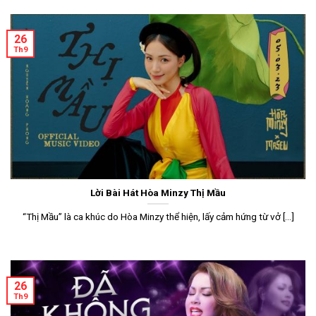
26
Th9
Lời Bài Hát Hòa Minzy Thị Mầu
“Thị Mầu” là ca khúc do Hòa Minzy thể hiện, lấy cảm hứng từ vở [...]
26
Th9