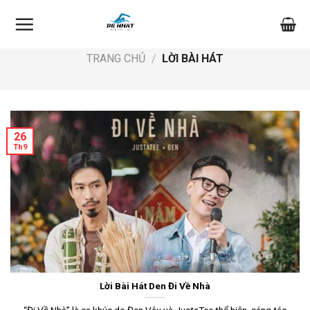
Skip
to
content
TRANG CHỦ
/
LỜI BÀI HÁT
26
Th9
Lời Bài Hát Den Đi Về Nhà
“Đi Về Nhà” là ca khúc do Đen Vâu và JustaTee thể hiện, sáng tác