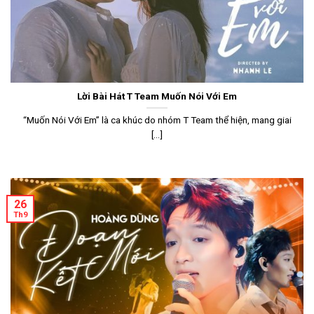
Lời Bài Hát T Team Muốn Nói Với Em
“Muốn Nói Với Em” là ca khúc do nhóm T Team thể hiện, mang giai
[...]
26
Th9