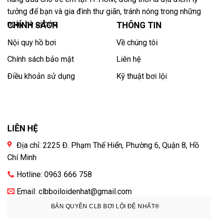
tưởng để bạn và gia đình thư giãn, tránh nóng trong những
ngày hè oi bức.
CHÍNH SÁCH
THÔNG TIN
Nội quy hồ bơi
Về chúng tôi
Chính sách bảo mật
Liên hệ
Điều khoản sử dụng
Kỹ thuật bơi lội
LIÊN HỆ
Địa chỉ: 2225 Đ. Phạm Thế Hiển, Phường 6, Quận 8, Hồ
Chí Minh
Hotline: 0963 666 758
Email: clbboiloidenhat@gmail.com
BẢN QUYỀN CLB BƠI LỘI ĐỆ NHẤT®️