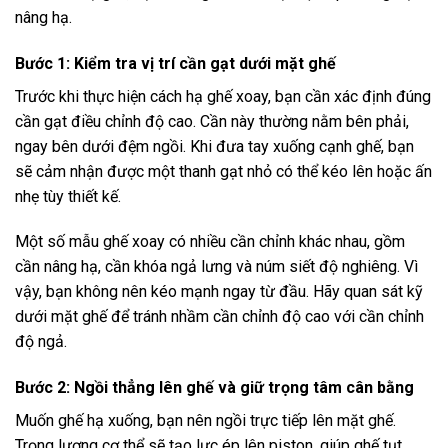
nâng hạ.
Bước 1: Kiểm tra vị trí cần gạt dưới mặt ghế
Trước khi thực hiện cách hạ ghế xoay, bạn cần xác định đúng
cần gạt điều chỉnh độ cao. Cần này thường nằm bên phải,
ngay bên dưới đệm ngồi. Khi đưa tay xuống cạnh ghế, bạn
sẽ cảm nhận được một thanh gạt nhỏ có thể kéo lên hoặc ấn
nhẹ tùy thiết kế.
Một số mẫu ghế xoay có nhiều cần chỉnh khác nhau, gồm
cần nâng hạ, cần khóa ngả lưng và núm siết độ nghiêng. Vì
vậy, bạn không nên kéo mạnh ngay từ đầu. Hãy quan sát kỹ
dưới mặt ghế để tránh nhầm cần chỉnh độ cao với cần chỉnh
độ ngả.
Bước 2: Ngồi thẳng lên ghế và giữ trọng tâm cân bằng
Muốn ghế hạ xuống, bạn nên ngồi trực tiếp lên mặt ghế.
Trọng lượng cơ thể sẽ tạo lực ép lên piston, giúp ghế tụt