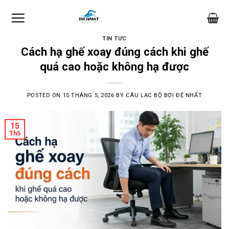
Skip
to
content
TIN TỨC
Cách hạ ghế xoay đúng cách khi ghế
quá cao hoặc không hạ được
POSTED ON
15 THÁNG 5, 2026
BY
CÂU LẠC BỘ BƠI ĐỆ NHẤT
15
Th5