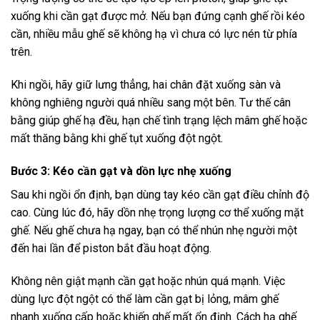
xuống khi cần gạt được mở. Nếu bạn đứng cạnh ghế rồi kéo
cần, nhiều mẫu ghế sẽ không hạ vì chưa có lực nén từ phía
trên.
Khi ngồi, hãy giữ lưng thẳng, hai chân đặt xuống sàn và
không nghiêng người quá nhiều sang một bên. Tư thế cân
bằng giúp ghế hạ đều, hạn chế tình trạng lệch mâm ghế hoặc
mất thăng bằng khi ghế tụt xuống đột ngột.
Bước 3: Kéo cần gạt và dồn lực nhẹ xuống
Sau khi ngồi ổn định, bạn dùng tay kéo cần gạt điều chỉnh độ
cao. Cùng lúc đó, hãy dồn nhẹ trọng lượng cơ thể xuống mặt
ghế. Nếu ghế chưa hạ ngay, bạn có thể nhún nhẹ người một
đến hai lần để piston bắt đầu hoạt động.
Không nên giật mạnh cần gạt hoặc nhún quá mạnh. Việc
dùng lực đột ngột có thể làm cần gạt bị lỏng, mâm ghế
nhanh xuống cấp hoặc khiến ghế mất ổn định. Cách hạ ghế