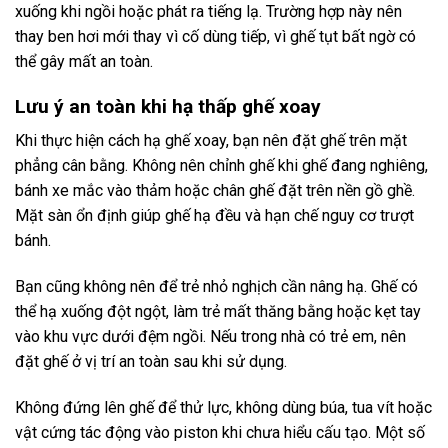
xuống khi ngồi hoặc phát ra tiếng lạ. Trường hợp này nên
thay ben hơi mới thay vì cố dùng tiếp, vì ghế tụt bất ngờ có
thể gây mất an toàn.
Lưu ý an toàn khi hạ thấp ghế xoay
Khi thực hiện cách hạ ghế xoay, bạn nên đặt ghế trên mặt
phẳng cân bằng. Không nên chỉnh ghế khi ghế đang nghiêng,
bánh xe mắc vào thảm hoặc chân ghế đặt trên nền gồ ghề.
Mặt sàn ổn định giúp ghế hạ đều và hạn chế nguy cơ trượt
bánh.
Bạn cũng không nên để trẻ nhỏ nghịch cần nâng hạ. Ghế có
thể hạ xuống đột ngột, làm trẻ mất thăng bằng hoặc kẹt tay
vào khu vực dưới đệm ngồi. Nếu trong nhà có trẻ em, nên
đặt ghế ở vị trí an toàn sau khi sử dụng.
Không đứng lên ghế để thử lực, không dùng búa, tua vít hoặc
vật cứng tác động vào piston khi chưa hiểu cấu tạo. Một số