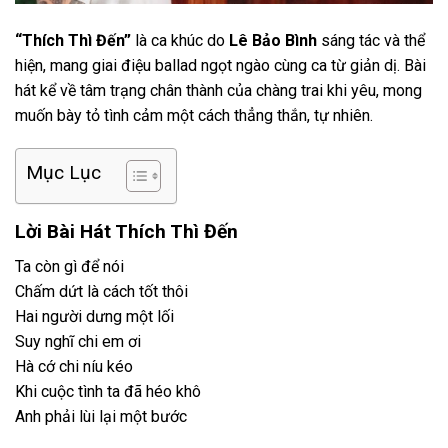
“
Thích Thì Đến
”
là ca khúc do
Lê Bảo Bình
sáng tác và thể
hiện, mang giai điệu ballad ngọt ngào cùng ca từ giản dị. Bài
hát kể về tâm trạng chân thành của chàng trai khi yêu, mong
muốn bày tỏ tình cảm một cách thẳng thắn, tự nhiên.
Mục Lục
Lời Bài Hát Thích Thì Đến
Ta còn gì để nói
Chấm dứt là cách tốt thôi
Hai người dưng một lối
Suy nghĩ chi em ơi
Hà cớ chi níu kéo
Khi cuộc tình ta đã héo khô
Anh phải lùi lại một bước