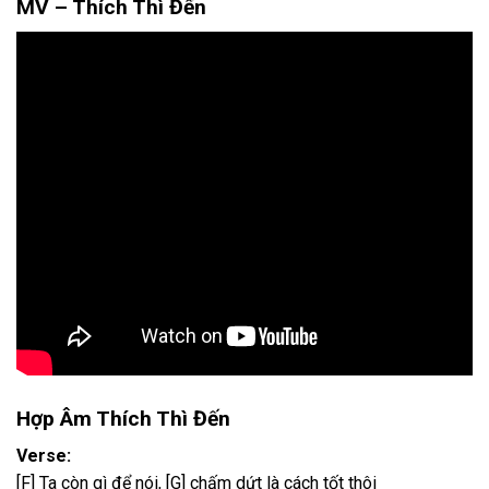
MV – Thích Thì Đến
Hợp Âm Thích Thì Đến
Verse:
[F] Ta còn gì để nói, [G] chấm dứt là cách tốt thôi