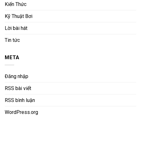
Kiến Thức
Kỹ Thuật Bơi
Lời bài hát
Tin tức
META
Đăng nhập
RSS bài viết
RSS bình luận
WordPress.org