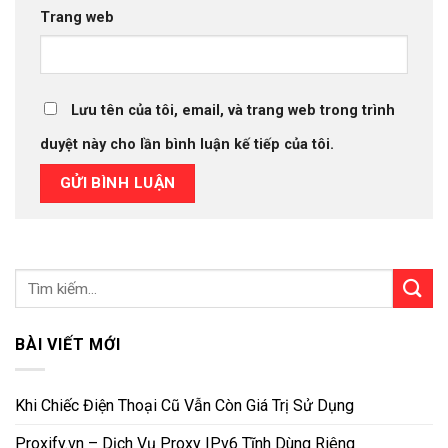
Trang web
Lưu tên của tôi, email, và trang web trong trình
duyệt này cho lần bình luận kế tiếp của tôi.
BÀI VIẾT MỚI
Khi Chiếc Điện Thoại Cũ Vẫn Còn Giá Trị Sử Dụng
Proxify.vn – Dịch Vụ Proxy IPv6 Tĩnh Dùng Riêng