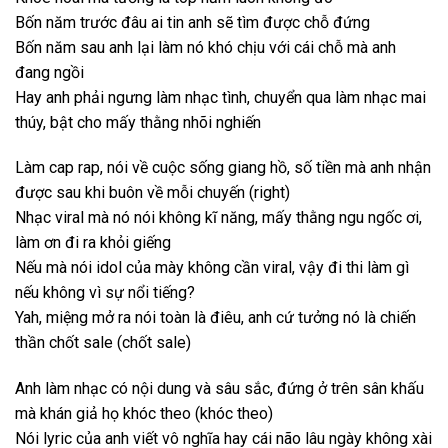
Bốn năm trước đâu ai tin anh sẽ tìm được chỗ đứng
Bốn năm sau anh lại làm nó khó chịu với cái chỗ mà anh
đang ngồi
Hay anh phải ngưng làm nhạc tình, chuyển qua làm nhạc mai
thúy, bật cho mấy thằng nhõi nghiến
Làm cap rap, nói về cuộc sống giang hồ, số tiền mà anh nhận
được sau khi buôn về mỗi chuyến (right)
Nhạc viral mà nó nói không kĩ năng, mấy thằng ngu ngốc ơi,
làm ơn đi ra khỏi giếng
Nếu mà nói idol của mày không cần viral, vậy đi thi làm gì
nếu không vì sự nổi tiếng?
Yah, miệng mở ra nói toàn là điêu, anh cứ tưởng nó là chiến
thần chốt sale (chốt sale)
Anh làm nhạc có nội dung và sâu sắc, đứng ở trên sân khấu
mà khán giả họ khóc theo (khóc theo)
Nói lyric của anh viết vô nghĩa hay cái não lâu ngày không xài