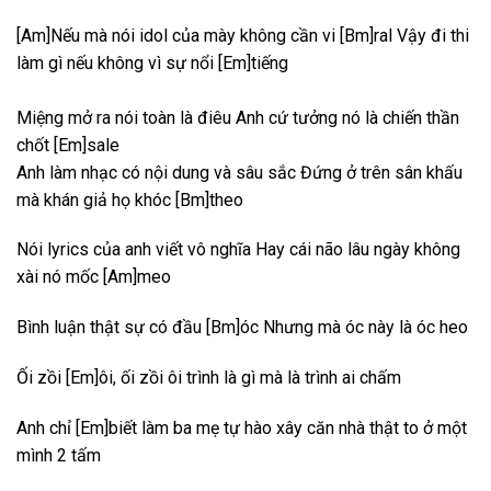
[Am]Nếu mà nói idol của mày không cần vi [Bm]ral Vậy đi thi
làm gì nếu không vì sự nổi [Em]tiếng
Miệng mở ra nói toàn là điêu Anh cứ tưởng nó là chiến thần
chốt [Em]sale
Anh làm nhạc có nội dung và sâu sắc Đứng ở trên sân khấu
mà khán giả họ khóc [Bm]theo
Nói lyrics của anh viết vô nghĩa Hay cái não lâu ngày không
xài nó mốc [Am]meo
Bình luận thật sự có đầu [Bm]óc Nhưng mà óc này là óc heo
Ối zồi [Em]ôi, ối zồi ôi trình là gì mà là trình ai chấm
Anh chỉ [Em]biết làm ba mẹ tự hào xây căn nhà thật to ở một
mình 2 tấm