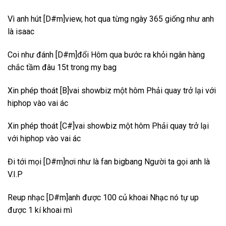
Vì anh hút [D#m]view, hot qua từng ngày 365 giống như anh
là isaac
Coi như đánh [D#m]đổi Hôm qua bước ra khỏi ngân hàng
chắc tầm đâu 15t trong my bag
Xin phép thoát [B]vai showbiz một hôm Phải quay trở lại với
hiphop vào vai ác
Xin phép thoát [C#]vai showbiz một hôm Phải quay trở lại
với hiphop vào vai ác
Đi tới mọi [D#m]nơi như là fan bigbang Người ta gọi anh là
V.I.P
Reup nhạc [D#m]anh được 100 củ khoai Nhạc nó tự up
được 1 kí khoai mì