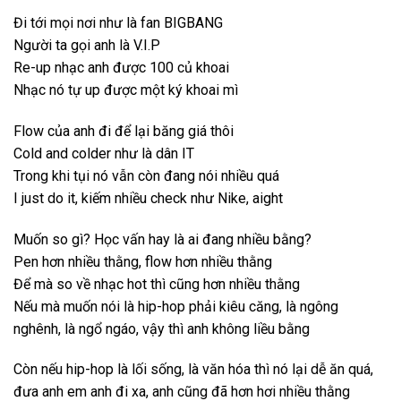
Đi tới mọi nơi như là fan BIGBANG
Người ta gọi anh là V.I.P
Re-up nhạc anh được 100 củ khoai
Nhạc nó tự up được một ký khoai mì
Flow của anh đi để lại băng giá thôi
Cold and colder như là dân IT
Trong khi tụi nó vẫn còn đang nói nhiều quá
I just do it, kiếm nhiều check như Nike, aight
Muốn so gì? Học vấn hay là ai đang nhiều bằng?
Pen hơn nhiều thằng, flow hơn nhiều thằng
Để mà so về nhạc hot thì cũng hơn nhiều thằng
Nếu mà muốn nói là hip-hop phải kiêu căng, là ngông
nghênh, là ngổ ngáo, vậy thì anh không liều bằng
Còn nếu hip-hop là lối sống, là văn hóa thì nó lại dễ ăn quá,
đưa anh em anh đi xa, anh cũng đã hơn hơi nhiều thằng