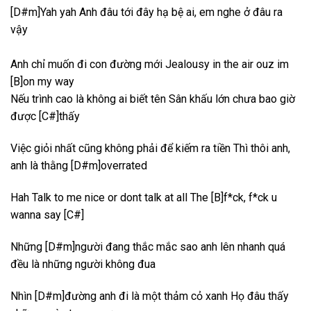
[D#m]Yah yah Anh đâu tới đây hạ bệ ai, em nghe ở đâu ra
vậy
Anh chỉ muốn đi con đường mới Jealousy in the air ouz im
[B]on my way
Nếu trình cao là không ai biết tên Sân khấu lớn chưa bao giờ
được [C#]thấy
Việc giỏi nhất cũng không phải để kiếm ra tiền Thì thôi anh,
anh là thằng [D#m]overrated
Hah Talk to me nice or dont talk at all The [B]f*ck, f*ck u
wanna say [C#]
Những [D#m]người đang thắc mắc sao anh lên nhanh quá
đều là những người không đua
Nhìn [D#m]đường anh đi là một thảm cỏ xanh Họ đâu thấy