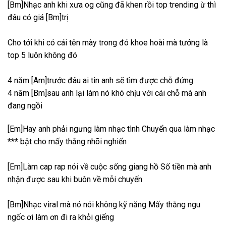
[Bm]Nhạc anh khi xưa og cũng đã khen rồi top trending ừ thì
đâu có giá [Bm]trị
Cho tới khi có cái tên mày trong đó khoe hoài mà tưởng là
top 5 luôn không đó
4 năm [Am]trước đâu ai tin anh sẽ tìm được chỗ đứng
4 năm [Bm]sau anh lại làm nó khó chịu với cái chỗ mà anh
đang ngồi
[Em]Hay anh phải ngưng làm nhạc tình Chuyển qua làm nhạc
*** bật cho mấy thằng nhõi nghiến
[Em]Làm cap rap nói về cuộc sống giang hồ Số tiền mà anh
nhận được sau khi buôn về mỗi chuyến
[Bm]Nhạc viral mà nó nói không kỹ năng Mấy thằng ngu
ngốc ơi làm ơn đi ra khỏi giếng