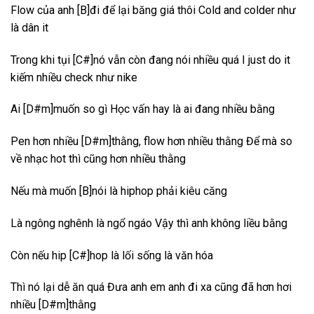
Flow của anh [B]đi để lại băng giá thôi Cold and colder như
là dân it
Trong khi tụi [C#]nó vẫn còn đang nói nhiều quá I just do it
kiếm nhiều check như nike
Ai [D#m]muốn so gì Học vấn hay là ai đang nhiều bằng
Pen hơn nhiều [D#m]thằng, flow hơn nhiều thằng Để mà so
về nhạc hot thì cũng hơn nhiều thằng
Nếu mà muốn [B]nói là hiphop phải kiêu căng
Là ngông nghênh là ngổ ngáo Vậy thì anh không liều bằng
Còn nếu hip [C#]hop là lối sống là văn hóa
Thì nó lại dễ ăn quá Đưa anh em anh đi xa cũng đã hơn hơi
nhiều [D#m]thằng