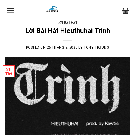
Skip
to
content
LỜI BÀI HÁT
Lời Bài Hát Hieuthuhai Trình
POSTED ON
26 THÁNG 9, 2025
BY
TONY TRƯƠNG
26
Th9