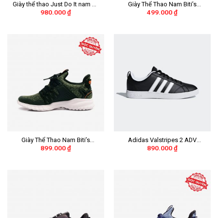
Giày thể thao Just Do It nam nữ
Giày Thể Thao Nam Biti’s
980.000
₫
499.000
₫
loại đẹp
Hunter Core – Midnight Black
Inverted DSMH01203DEN (Đen)
Giày Thể Thao Nam Biti’s
Adidas Valstripes 2 ADV
899.000
₫
890.000
₫
Hunter X Liteknit
“Black/White Stripes” Nữ
DSMH02201REU (Rêu)