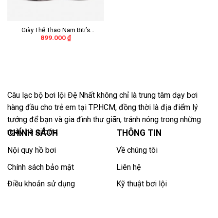
Giày Thể Thao Nam Biti’s
899.000
₫
Hunter X Liteknit
DSMH02201REU (Rêu)
Câu lạc bộ bơi lội Đệ Nhất không chỉ là trung tâm dạy bơi
hàng đầu cho trẻ em tại TP.HCM, đồng thời là địa điểm lý
tưởng để bạn và gia đình thư giãn, tránh nóng trong những
ngày hè oi bức.
CHÍNH SÁCH
THÔNG TIN
Nội quy hồ bơi
Về chúng tôi
Chính sách bảo mật
Liên hệ
Điều khoản sử dụng
Kỹ thuật bơi lội