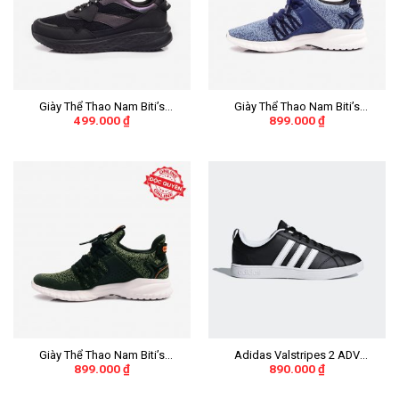
Giày Thể Thao Nam Biti’s
Giày Thể Thao Nam Biti’s
499.000
₫
899.000
₫
Hunter Core – Midnight Black
Hunter X Liteknit
Inverted DSMH01203DEN (Đen)
DSMH02201XNH (Xanh Nhớt)
Giày Thể Thao Nam Biti’s
Adidas Valstripes 2 ADV
899.000
₫
890.000
₫
Hunter X Liteknit
“Black/White Stripes” Nữ
DSMH02201REU (Rêu)