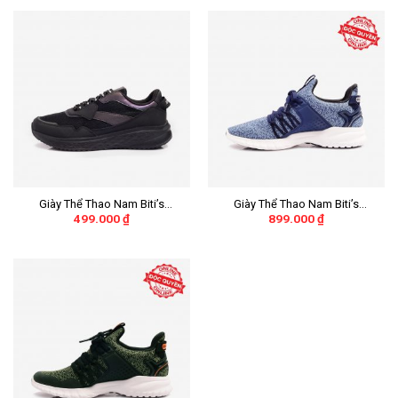
Giày Thể Thao Nam Biti’s
Giày Thể Thao Nam Biti’s
499.000
₫
899.000
₫
Hunter Core – Midnight Black
Hunter X Liteknit
Inverted DSMH01203DEN (Đen)
DSMH02201XNH (Xanh Nhớt)