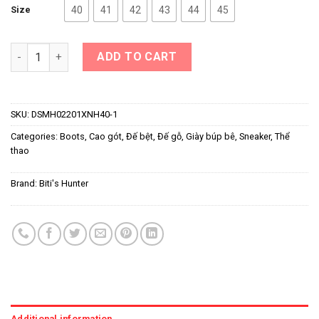
Size
40
41
42
43
44
45
Giày Thể Thao Nam Biti's Hunter X Liteknit DSMH02201XNH (Xa
ADD TO CART
SKU:
DSMH02201XNH40-1
Categories:
Boots
,
Cao gót
,
Đế bệt
,
Đế gỗ
,
Giày búp bê
,
Sneaker
,
Thể
thao
Brand:
Biti's Hunter
Additional information