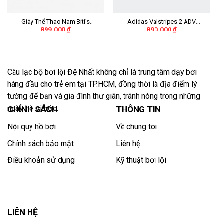
Giày Thể Thao Nam Biti’s
Adidas Valstripes 2 ADV
899.000
₫
890.000
₫
Hunter X Liteknit
“Black/White Stripes” Nữ
DSMH02201REU (Rêu)
Câu lạc bộ bơi lội Đệ Nhất không chỉ là trung tâm dạy bơi
hàng đầu cho trẻ em tại TP.HCM, đồng thời là địa điểm lý
tưởng để bạn và gia đình thư giãn, tránh nóng trong những
ngày hè oi bức.
CHÍNH SÁCH
THÔNG TIN
Nội quy hồ bơi
Về chúng tôi
Chính sách bảo mật
Liên hệ
Điều khoản sử dụng
Kỹ thuật bơi lội
LIÊN HỆ