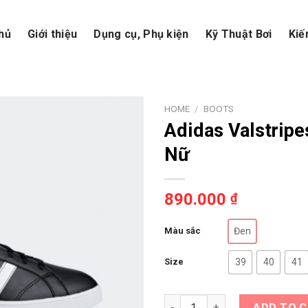
hủ
Giới thiệu
Dụng cụ, Phụ kiện
Kỹ Thuật Bơi
Kiế
HOME
/
BOOTS
Adidas Valstripe
Nữ
890.000
₫
Màu sắc
Đen
Size
39
40
41
Adidas Valstripes 2 ADV “Black
ADD TO 