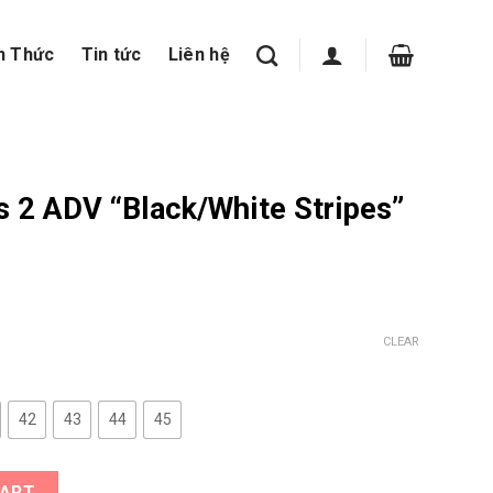
n Thức
Tin tức
Liên hệ
s 2 ADV “Black/White Stripes”
CLEAR
42
43
44
45
/White Stripes” Nữ quantity
CART