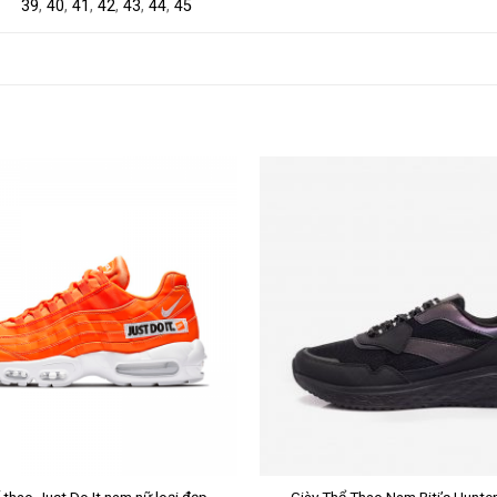
39
,
40
,
41
,
42
,
43
,
44
,
45
+