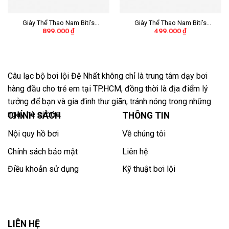
Giày Thể Thao Nam Biti’s
Giày Thể Thao Nam Biti’s
899.000
₫
499.000
₫
Hunter X Liteknit
Hunter Core – Midnight Black
DSMH02201XNH (Xanh Nhớt)
Inverted DSMH01203DEN (Đen)
Câu lạc bộ bơi lội Đệ Nhất không chỉ là trung tâm dạy bơi
hàng đầu cho trẻ em tại TP.HCM, đồng thời là địa điểm lý
tưởng để bạn và gia đình thư giãn, tránh nóng trong những
ngày hè oi bức.
CHÍNH SÁCH
THÔNG TIN
Nội quy hồ bơi
Về chúng tôi
Chính sách bảo mật
Liên hệ
Điều khoản sử dụng
Kỹ thuật bơi lội
LIÊN HỆ