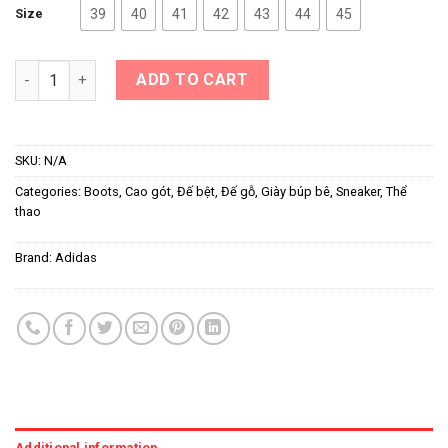
Size
39
40
41
42
43
44
45
Adidas Valstripes 2 ADV “Black/White Stripes” Nữ quantity
ADD TO CART
SKU:
N/A
Categories:
Boots
,
Cao gót
,
Đế bệt
,
Đế gỗ
,
Giày búp bê
,
Sneaker
,
Thể
thao
Brand:
Adidas
Additional information