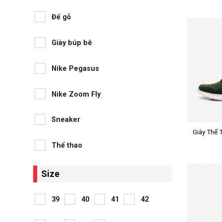
Đế gỗ
Giày búp bê
Nike Pegasus
Nike Zoom Fly
+
Sneaker
Giày Thể 
X Lite
Thể thao
Size
39
40
41
42