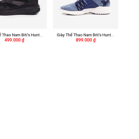
+
ể Thao Nam Biti’s Hunter
Giày Thể Thao Nam Biti’s Hunter
499.000
₫
899.000
₫
Midnight Black Inverted
X Liteknit DSMH02201XNH
H01203DEN (Đen)
(Xanh Nhớt)