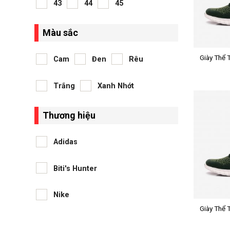
43
44
45
Màu sắc
+
Giày Thể 
Cam
Đen
Rêu
X Lite
Trắng
Xanh Nhớt
Thương hiệu
Adidas
Biti's Hunter
+
Nike
Giày Thể 
X Lite