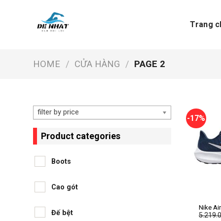
Skip
to
Trang c
content
HOME
/
CỬA HÀNG
/
PAGE 2
filter by price
-17%
Product categories
Boots
Cao gót
+
Nike A
Đế bệt
5.219.