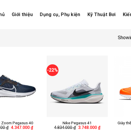
hủ
Giới thiệu
Dụng cụ, Phụ kiện
Kỹ Thuật Bơi
Kiế
Showin
-22%
+
+
ir Zoom Pegasus 40
Nike Pegasus 41
Giày th
000
₫
4.347.000
₫
4.834.000
₫
3.748.000
₫