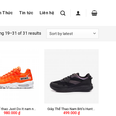
n Thức
Tin tức
Liên hệ
g 19–31 of 31 results
+
ể thao Just Do It nam nữ
Giày Thể Thao Nam Biti’s Hunter
980.000
₫
499.000
₫
loại đẹp
Core – Midnight Black Inverted