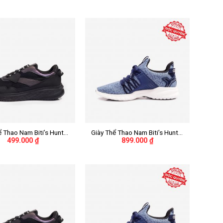
DSMH01203DEN (Đen)
+
ể Thao Nam Biti’s Hunter
Giày Thể Thao Nam Biti’s Hunter
499.000
₫
899.000
₫
Midnight Black Inverted
X Liteknit DSMH02201XNH
H01203DEN (Đen)
(Xanh Nhớt)