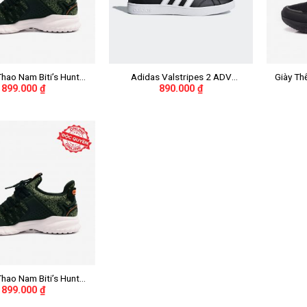
+
+
Thao Nam Biti’s Hunter
Adidas Valstripes 2 ADV
Giày Th
899.000
₫
890.000
₫
knit DSMH02201REU
“Black/White Stripes” Nữ
Core – 
(Rêu)
DSM
Thao Nam Biti’s Hunter
899.000
₫
knit DSMH02201REU
(Rêu)