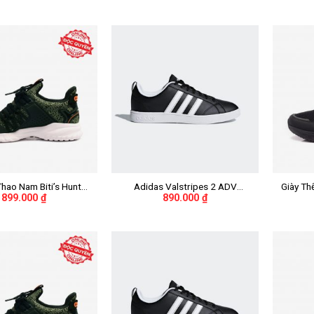
+
+
Thao Nam Biti’s Hunter
Adidas Valstripes 2 ADV
Giày Th
899.000
₫
890.000
₫
knit DSMH02201REU
“Black/White Stripes” Nữ
Core – 
(Rêu)
DSM