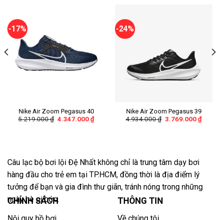
-17%
-24%
Nike Air Zoom Pegasus 40
Nike Air Zoom Pegasus 39
5.219.000
₫
4.347.000
₫
4.934.000
₫
3.769.000
₫
Câu lạc bộ bơi lội Đệ Nhất không chỉ là trung tâm dạy bơi
hàng đầu cho trẻ em tại TP.HCM, đồng thời là địa điểm lý
tưởng để bạn và gia đình thư giãn, tránh nóng trong những
ngày hè oi bức.
CHÍNH SÁCH
THÔNG TIN
Nội quy hồ bơi
Về chúng tôi