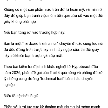
Không có một sản phẩm nào trên đời là hoàn mỹ, và mình ở
đây để giúp bạn tránh việc ném tiền qua cửa sổ vào một đôi
giày không phù hợp.
Nếu bạn từng rơi vào trường hợp này:
Bạn là một “hardcore trail runner” chuyên đi các cung leo núi
đá dốc đứng trơn trượt hay sình lầy ngập sâu, thì đôi giày
này sẽ khiến bạn trượt ngã sấp mặt.
Theo bài kiểm tra địa hình khắc nghiệt từ Hypebeast đầu
năm 2026, phần đế gai của Trail 4 quá nông và phẳng để xử
lý những cung đường “technical trail” bùn nhão chuyên
nghiệp.
Điều tồi tệ nhất là gì?
Phần vải lưới tuy cực kỳ thoáng mát nhưng lại mỏng manh,