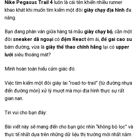
Nike Pegasus Trail 4
luôn là cái tên khiến nhiều runner
khao khát khi muốn tìm kiếm một đôi
giày chạy địa hình
đa
năng.
Bạn đang phân vân giữa hàng tá mẫu
giày chạy bộ
, cần một
đôi
sneaker dã ngoại
có
đệm React
êm ái,
đế gai cao su
bám đường, vừa là
giày thể thao chính hãng
lại có
upper
lưới
siêu thoáng mát?
Mình hoàn toàn hiểu cảm giác đó.
Việc tìm kiếm một đôi giày lai “road-to-trail” (từ đường nhựa
đến đường mòn) xử lý mượt mà mọi địa hình thực sự rất
gian nan.
Tin vui cho bạn đây:
Bài viết này sẽ mang đến cho bạn góc nhìn “không bộ lọc” và
thực tế nhất dựa trên những dữ liệu thị trường mới nhất năm