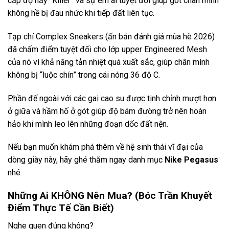
cấp độ nảy “Killer” và sự êm ái tuyệt đối giúp gót chân mình
không hề bị đau nhức khi tiếp đất liên tục.
Tạp chí Complex Sneakers (ấn bản đánh giá mùa hè 2026)
đã chấm điểm tuyệt đối cho lớp upper Engineered Mesh
của nó vì khả năng tản nhiệt quá xuất sắc, giúp chân mình
không bị “luộc chín” trong cái nóng 36 độ C.
Phần đế ngoài với các gai cao su được tinh chỉnh mượt hơn
ở giữa và hầm hố ở gót giúp độ bám đường trở nên hoàn
hảo khi mình leo lên những đoạn dốc đất nện.
Nếu bạn muốn khám phá thêm về hệ sinh thái vĩ đại của
dòng giày này, hãy ghé thăm ngay danh mục
Nike Pegasus
nhé.
Những Ai KHÔNG Nên Mua? (Bóc Trần Khuyết
Điểm Thực Tế Cần Biết)
Nghe quen đúng không?