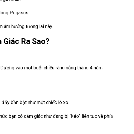
ử dòng Pegasus.
m âm hưởng tương lai này.
m Giác Ra Sao?
h Dương vào một buổi chiều ráng nắng tháng 4 năm
c đẩy bần bật như một chiếc lò xo.
ức bạn có cảm giác như đang bị “kéo” liên tục về phía