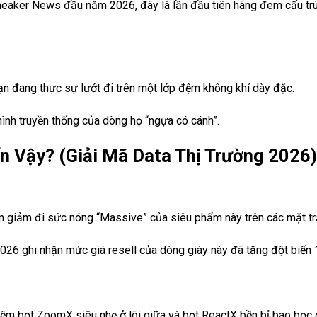
Sneaker News đầu năm 2026, đây là lần đầu tiên hãng đem cấu trú
ạn đang thực sự lướt đi trên một lớp đệm không khí dày đặc.
hình truyền thống của dòng họ “ngựa có cánh”.
n Vậy? (Giải Mã Data Thị Trường 2026)
 giảm đi sức nóng “Massive” của siêu phẩm này trên các mặt trậ
026 ghi nhận mức giá resell của dòng giày này đã tăng đột biến 1
ệm bọt ZoomX siêu nhẹ ở lõi giữa và bọt ReactX bền bỉ bao bọc 