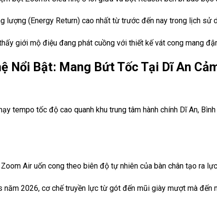
ăng lượng (Energy Return) cao nhất từ trước đến nay trong lịch s
hấy giới mộ điệu đang phát cuồng với thiết kế vát cong mang đậ
ệ Nổi Bật: Mang Bứt Tốc Tại Dĩ An Cả
chạy tempo tốc độ cao quanh khu trung tâm hành chính Dĩ An, Bìn
hí Zoom Air uốn cong theo biên độ tự nhiên của bàn chân tạo ra lự
 năm 2026, cơ chế truyền lực từ gót đến mũi giày mượt mà đến m