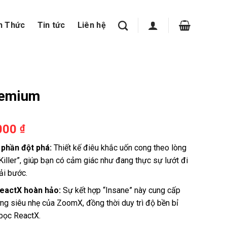
n Thức
Tin tức
Liên hệ
remium
.000
₫
 phần đột phá:
Thiết kế điêu khắc uốn cong theo lòng
Killer”, giúp bạn có cảm giác như đang thực sự lướt đi
ải bước.
eactX hoàn hảo:
Sự kết hợp “Insane” này cung cấp
ng siêu nhẹ của ZoomX, đồng thời duy trì độ bền bỉ
 bọc ReactX.