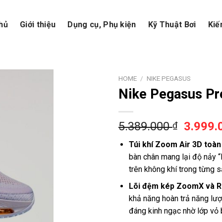
hủ
Giới thiệu
Dụng cụ, Phụ kiện
Kỹ Thuật Bơi
Kiế
HOME
/
NIKE PEGASUS
Nike Pegasus P
5.389.000
3.999
₫
Túi khí Zoom Air 3D toàn
bàn chân mang lại độ nảy “
trên không khí trong từng s
Lõi đệm kép ZoomX và R
khả năng hoàn trả năng lượ
đáng kinh ngạc nhờ lớp vỏ