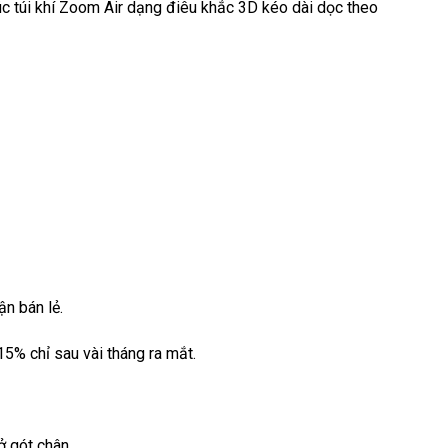
c túi khí Zoom Air dạng điêu khắc 3D kéo dài dọc theo
n bán lẻ.
5% chỉ sau vài tháng ra mắt.
ở gót chân.