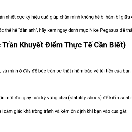
 tản nhiệt cực kỳ hiệu quả giúp chân mình không hề bị hầm bí giữ
các thế hệ “đàn anh”, hãy xem ngay danh mục
Nike Pegasus
để thấ
Trần Khuyết Điểm Thực Tế Cần Biết)
 và mình ở đây để bóc trần sự thật nhằm bảo vệ túi tiền của bạn.
ần một đôi giày cực kỳ vững chãi (stability shoes) để kiểm soát 
ại cảm giác khá tròng trành và kém ổn định khi bạn vào cua gắt.