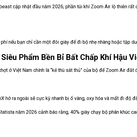
beast cập nhật đầu năm 2026, phần túi khí Zoom Air lộ thiên rấ
g phí nếu bạn chỉ cần một đôi giày để đi bộ nhẹ nhàng hoặc tập d
Siêu Phẩm Bền Bỉ Bất Chấp Khí Hậu V
hợt ở Việt Nam chính là “kẻ thù sát thủ” của bộ đế Zoom Air đắt 
 hở ra ngoài sẽ cực kỳ nhanh bị ố vàng, oxy hóa và mất đi độ đ
 Statista năm 2026 cảnh báo rằng, 40% giày chạy bộ phân khúc c