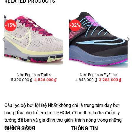
RELATED PRODUCTS
-15%
-32%
Nike Pegasus Trail 4
Nike Pegasus FlyEase
5.320.000
₫
4.526.000
₫
4.848.000
₫
3.283.000
₫
Câu lạc bộ bơi lội Đệ Nhất không chỉ là trung tâm dạy bơi
hàng đầu cho trẻ em tại TP.HCM, đồng thời là địa điểm lý
tưởng để bạn và gia đình thư giãn, tránh nóng trong những
ngày hè oi bức.
CHÍNH SÁCH
THÔNG TIN