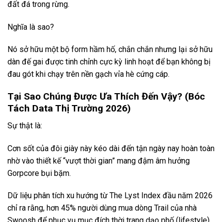
đất đá trong rừng.
Nghĩa là sao?
Nó sở hữu một bộ form hầm hố, chắn chắn nhưng lại sở hữu
dàn đế gai được tinh chỉnh cực kỳ linh hoạt để bạn không bị
đau gót khi chạy trên nền gạch vỉa hè cứng cáp.
Tại Sao Chúng Được Ưa Thích Đến Vậy? (Bóc
Tách Data Thị Trường 2026)
Sự thật là:
Cơn sốt của đôi giày này kéo dài đến tận ngày nay hoàn toàn
nhờ vào thiết kế “vượt thời gian” mang đậm âm hưởng
Gorpcore bụi bặm.
Dữ liệu phân tích xu hướng từ The Lyst Index đầu năm 2026
chỉ ra rằng, hơn 45% người dùng mua dòng Trail của nhà
Swoosh để phục vụ mục đích thời trang dạo phố (lifestyle)