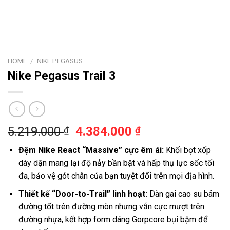
HOME
/
NIKE PEGASUS
Nike Pegasus Trail 3
5.219.000
4.384.000
₫
₫
Đệm Nike React “Massive” cực êm ái:
Khối bọt xốp
dày dặn mang lại độ nảy bần bật và hấp thụ lực sốc tối
đa, bảo vệ gót chân của bạn tuyệt đối trên mọi địa hình.
Thiết kế “Door-to-Trail” linh hoạt:
Dàn gai cao su bám
đường tốt trên đường mòn nhưng vẫn cực mượt trên
đường nhựa, kết hợp form dáng Gorpcore bụi bặm để