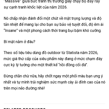
“Massive” giữa bức tranh thị trường giày chạy bộ đầy rẫy
sự cạnh tranh khốc liệt của năm 2026.
Nó chấp nhận đánh đổi một chút về mặt trọng lượng và độ
tản nhiệt để mang lại cho bạn sự bảo vệ tuyệt đối, độ êm ái
“Insane” và một phong cách thời trang bụi bặm khó cưỡng.
Bí mật nằm ở đâu?
Theo số liệu tiêu dùng đồ outdoor từ Statista năm 2026,
mức giá thứ cấp của siêu phẩm này đang ở mức chạm đáy
cực kỳ lý tưởng cho một thiết kế “nồi đồng cối đá”.
Đừng chần chừ nữa, hãy chốt ngay một phối màu bạn ưng ý
nhất và tự mình trải nghiệm sức mạnh cày ải đỉnh cao của nó
trên mọi nẻo đường nhé!