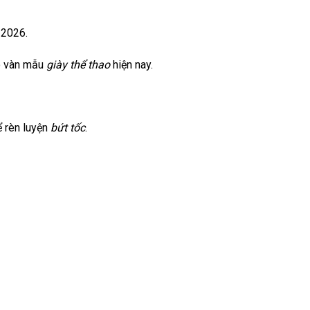
 2026.
ô vàn mẫu
giày thể thao
hiện nay.
 rèn luyện
bứt tốc
.