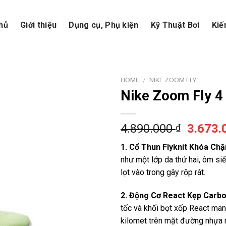
hủ
Giới thiệu
Dụng cụ, Phụ kiện
Kỹ Thuật Bơi
Kiế
HOME
/
NIKE ZOOM FLY
Nike Zoom Fly 4 
4.890.000
3.673
₫
1. Cổ Thun Flyknit Khóa Chặ
như một lớp da thứ hai, ôm si
lọt vào trong gây rộp rát.
2. Động Cơ React Kẹp Carbo
tốc và khối bọt xốp React man
kilomet trên mặt đường nhựa r