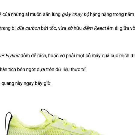
ý của những ai muốn săn lùng
giày chạy bộ
hạng nặng trong năm
trang bị
đĩa carbon
bứt tốc, vừa sở hữu
đệm React
êm ái giữa v
er Flyknit
dỏm dễ rách, hoặc vớ phải một cỗ máy quá cục mịch để
ân tích bén ngót dựa trên dữ liệu thực tế.
quang này ngay bây giờ.