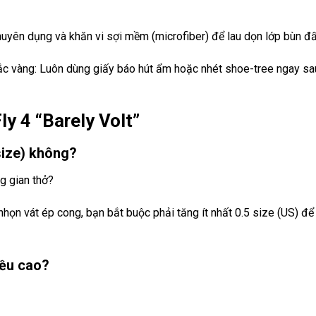
yên dụng và khăn vi sợi mềm (microfiber) để lau dọn lớp bùn đất
c vàng: Luôn dùng giấy báo hút ẩm hoặc nhét shoe-tree ngay s
y 4 “Barely Volt”
size) không?
g gian thở?
n nhọn vát ép cong, bạn bắt buộc phải tăng ít nhất 0.5 size (US) đ
iều cao?