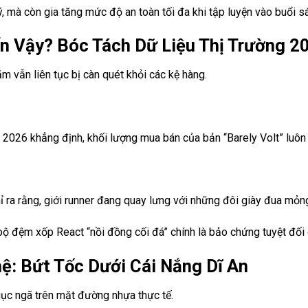
, mà còn gia tăng mức độ an toàn tối đa khi tập luyện vào buổi s
n Vậy? Bóc Tách Dữ Liệu Thị Trường 2
m vẫn liên tục bị càn quét khỏi các kệ hàng.
2026 khẳng định, khối lượng mua bán của bản “Barely Volt” luôn du
ỉ ra rằng, giới runner đang quay lưng với những đôi giày đua mỏ
ộ đệm xốp React “nồi đồng cối đá” chính là bảo chứng tuyệt đối
ệ: Bứt Tốc Dưới Cái Nắng Dĩ An
gục ngã trên mặt đường nhựa thực tế.