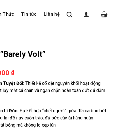
n Thức
Tin tức
Liên hệ
“Barely Volt”
.000
₫
n Tuyệt Đối:
Thiết kế cổ dệt nguyên khối hoạt động
ết lấy mắt cá chân và ngăn chặn hoàn toàn đất đá dăm
n Lì Đòn:
Sự kết hợp “chết người” giữa đĩa carbon bứt
g lại độ nảy cuộn trào, đủ sức cày ải hàng ngàn
át bỏng mà không lo xẹp lún.