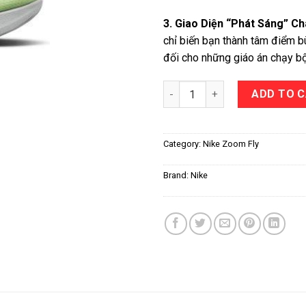
3. Giao Diện “Phát Sáng” Ch
chỉ biến bạn thành tâm điểm b
đối cho những giáo án chạy bộ
Nike Zoom Fly 4 "Barely Volt" q
ADD TO 
Category:
Nike Zoom Fly
Brand:
Nike