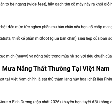
n to bè ngang (wide feet), hãy gạch tên cỗ máy này ra khỏi giỏ 
t chặt đến mức tức nghẹn phần mu bàn chân nếu bạn cố chấp mang 
atista, thiết kế phần midfoot (giữa bàn chân) siêu hẹp của bản số 
cục mịch (heavy) và nóng bức trong mùa hè so với tiêu chuẩn của
 Mưa Nắng Thất Thường Tại Việt Nam
t tại Việt Nam chính là sát thủ thầm lặng hủy hoại chất liệu Flykn
tore ở Bình Dương (cập nhật 2026) khuyên bạn tuyệt đối không d