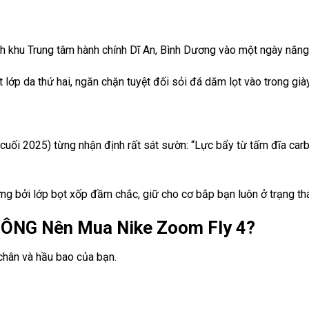
h khu Trung tâm hành chính Dĩ An, Bình Dương vào một ngày nắng 
 lớp da thứ hai, ngăn chặn tuyệt đối sỏi đá dăm lọt vào trong già
cuối 2025) từng nhận định rất sát sườn: “Lực bẩy từ tấm đĩa ca
ng bởi lớp bọt xốp đầm chắc, giữ cho cơ bắp bạn luôn ở trạng th
HÔNG Nên Mua Nike Zoom Fly 4?
chân và hầu bao của bạn.