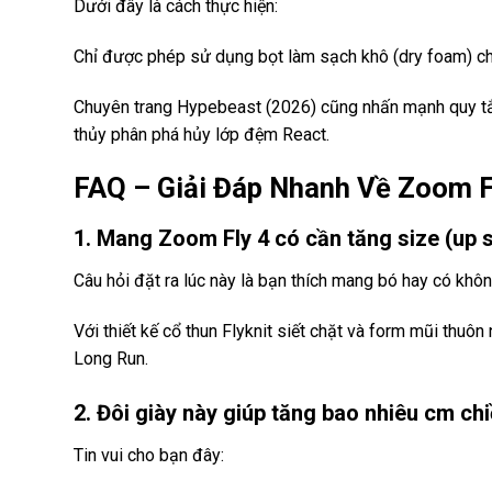
Dưới đây là cách thực hiện:
Chỉ được phép sử dụng bọt làm sạch khô (dry foam) chu
Chuyên trang Hypebeast (2026) cũng nhấn mạnh quy tắ
thủy phân phá hủy lớp đệm React.
FAQ – Giải Đáp Nhanh Về Zoom Fl
1. Mang Zoom Fly 4 có cần tăng size (up 
Câu hỏi đặt ra lúc này là bạn thích mang bó hay có khôn
Với thiết kế cổ thun Flyknit siết chặt và form mũi thuô
Long Run.
2. Đôi giày này giúp tăng bao nhiêu cm ch
Tin vui cho bạn đây: