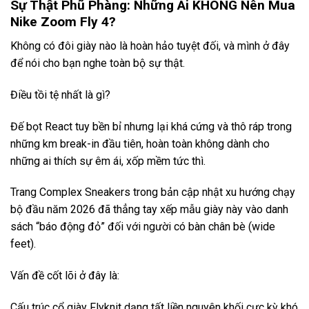
Sự Thật Phũ Phàng: Những Ai KHÔNG Nên Mua
Nike Zoom Fly 4?
Không có đôi giày nào là hoàn hảo tuyệt đối, và mình ở đây
để nói cho bạn nghe toàn bộ sự thật.
Điều tồi tệ nhất là gì?
Đế bọt React tuy bền bỉ nhưng lại khá cứng và thô ráp trong
những km break-in đầu tiên, hoàn toàn không dành cho
những ai thích sự êm ái, xốp mềm tức thì.
Trang Complex Sneakers trong bản cập nhật xu hướng chạy
bộ đầu năm 2026 đã thẳng tay xếp mẫu giày này vào danh
sách “báo động đỏ” đối với người có bàn chân bè (wide
feet).
Vấn đề cốt lõi ở đây là:
Cấu trúc cổ giày Flyknit dạng tất liền nguyên khối cực kỳ khó