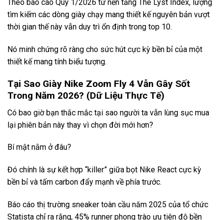
Theo báo cáo Quý 1/2026 từ nền tảng The Lyst Index, lượng
tìm kiếm các dòng giày chạy mang thiết kế nguyên bản vượt
thời gian thế này vẫn duy trì ổn định trong top 10.
Nó minh chứng rõ ràng cho sức hút cực kỳ bền bỉ của một
thiết kế mang tính biểu tượng.
Tại Sao Giày Nike Zoom Fly 4 Vẫn Gây Sốt
Trong Năm 2026? (Dữ Liệu Thực Tế)
Có bao giờ bạn thắc mắc tại sao người ta vẫn lùng sục mua
lại phiên bản này thay vì chọn đời mới hơn?
Bí mật nằm ở đâu?
Đó chính là sự kết hợp “killer” giữa bọt Nike React cực kỳ
bền bỉ và tấm carbon đẩy mạnh về phía trước.
Báo cáo thị trường sneaker toàn cầu năm 2025 của tổ chức
Statista chỉ ra rằng, 45% runner phong trào ưu tiên độ bền