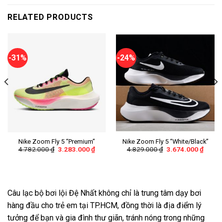
RELATED PRODUCTS
-31%
-24%
Nike Zoom Fly 5 “Premium”
Nike Zoom Fly 5 “White/Black”
4.782.000
₫
3.283.000
₫
4.829.000
₫
3.674.000
₫
Câu lạc bộ bơi lội Đệ Nhất không chỉ là trung tâm dạy bơi
hàng đầu cho trẻ em tại TP.HCM, đồng thời là địa điểm lý
tưởng để bạn và gia đình thư giãn, tránh nóng trong những