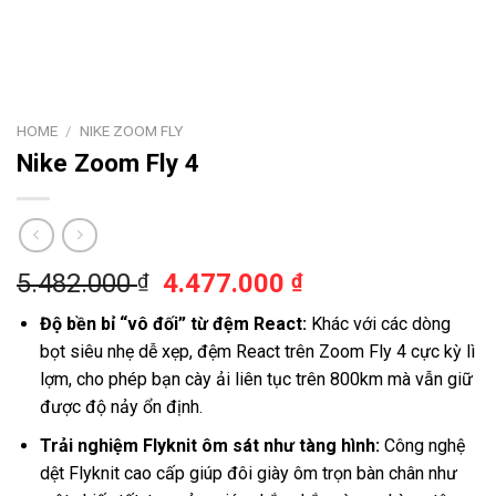
HOME
/
NIKE ZOOM FLY
Nike Zoom Fly 4
5.482.000
4.477.000
₫
₫
Độ bền bỉ “vô đối” từ đệm React:
Khác với các dòng
bọt siêu nhẹ dễ xẹp, đệm React trên Zoom Fly 4 cực kỳ lì
lợm, cho phép bạn cày ải liên tục trên 800km mà vẫn giữ
được độ nảy ổn định.
Trải nghiệm Flyknit ôm sát như tàng hình:
Công nghệ
dệt Flyknit cao cấp giúp đôi giày ôm trọn bàn chân như