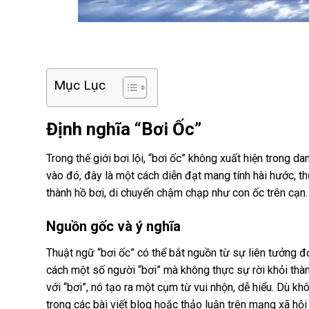
Mục Lục
Định nghĩa “Bơi Ốc”
Trong thế giới bơi lội, “bơi ốc” không xuất hiện trong d
vào đó, đây là một cách diễn đạt mang tính hài hước,
thành hồ bơi, di chuyển chậm chạp như con ốc trên cạn.
Nguồn gốc và ý nghĩa
Thuật ngữ “bơi ốc” có thể bắt nguồn từ sự liên tưởng đ
cách một số người “bơi” mà không thực sự rời khỏi thành
với “bơi”, nó tạo ra một cụm từ vui nhộn, dễ hiểu. Dù kh
trong các bài viết blog hoặc thảo luận trên mạng xã hội