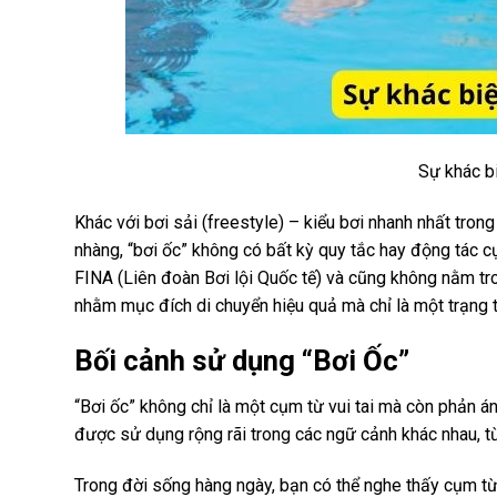
Sự khác bi
Khác với bơi sải (freestyle) – kiểu bơi nhanh nhất tron
nhàng, “bơi ốc” không có bất kỳ quy tắc hay động tác c
FINA (Liên đoàn Bơi lội Quốc tế) và cũng không nằm tron
nhằm mục đích di chuyển hiệu quả mà chỉ là một trạng thá
Bối cảnh sử dụng “Bơi Ốc”
“Bơi ốc” không chỉ là một cụm từ vui tai mà còn phản án
được sử dụng rộng rãi trong các ngữ cảnh khác nhau, từ
Trong đời sống hàng ngày, bạn có thể nghe thấy cụm từ