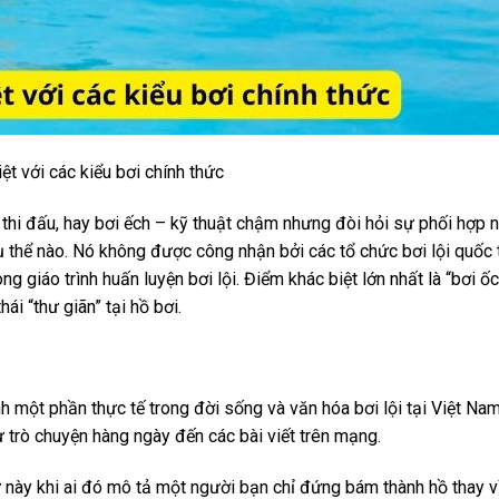
ệt với các kiểu bơi chính thức
g thi đấu, hay bơi ếch – kỹ thuật chậm nhưng đòi hỏi sự phối hợp 
ụ thể nào. Nó không được công nhận bởi các tổ chức bơi lội quốc 
g giáo trình huấn luyện bơi lội. Điểm khác biệt lớn nhất là “bơi ố
i “thư giãn” tại hồ bơi.
h một phần thực tế trong đời sống và văn hóa bơi lội tại Việt Na
 trò chuyện hàng ngày đến các bài viết trên mạng.
 này khi ai đó mô tả một người bạn chỉ đứng bám thành hồ thay v