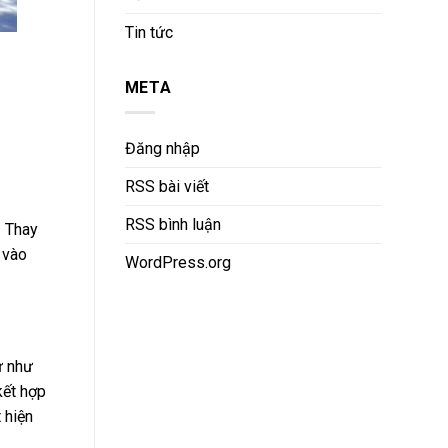
Tin tức
META
Đăng nhập
RSS bài viết
RSS bình luận
. Thay
 vào
WordPress.org
ự như
kết hợp
 hiện