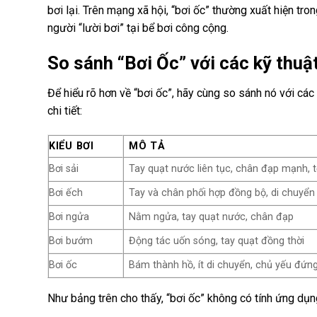
bơi lại. Trên mạng xã hội, “bơi ốc” thường xuất hiện t
người “lười bơi” tại bể bơi công cộng.
So sánh “Bơi Ốc” với các kỹ thuật
Để hiểu rõ hơn về “bơi ốc”, hãy cùng so sánh nó với các
chi tiết:
KIỂU BƠI
MÔ TẢ
Bơi sải
Tay quạt nước liên tục, chân đạp mạnh, 
Bơi ếch
Tay và chân phối hợp đồng bộ, di chuyể
Bơi ngửa
Nằm ngửa, tay quạt nước, chân đạp
Bơi bướm
Động tác uốn sóng, tay quạt đồng thời
Bơi ốc
Bám thành hồ, ít di chuyển, chủ yếu đứn
Như bảng trên cho thấy, “bơi ốc” không có tính ứng dụng 