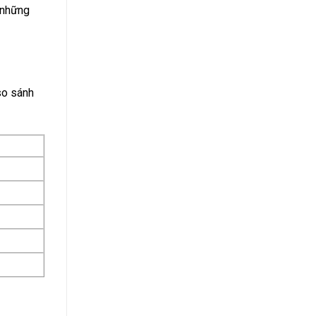
a những
so sánh