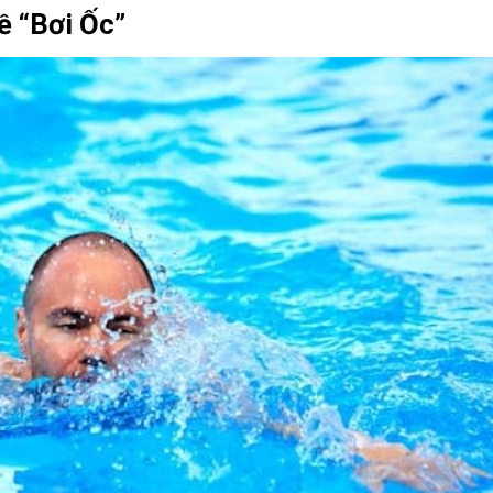
ề “Bơi Ốc”