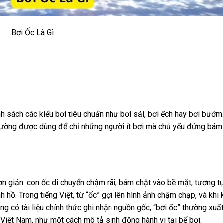
Bơi Ốc Là Gì
anh sách các kiểu bơi tiêu chuẩn như bơi sải, bơi ếch hay bơi bướm
 thường được dùng để chỉ những người ít bơi mà chủ yếu đứng bám
ơn giản: con ốc di chuyển chậm rãi, bám chặt vào bề mặt, tương t
 hồ. Trong tiếng Việt, từ “ốc” gợi lên hình ảnh chậm chạp, và khi 
ông có tài liệu chính thức ghi nhận nguồn gốc, “bơi ốc” thường xuất
 Việt Nam, như một cách mô tả sinh động hành vi tại bể bơi.