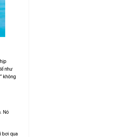
nhịp
tế như
c” không
m. Nó
ì bơi qua