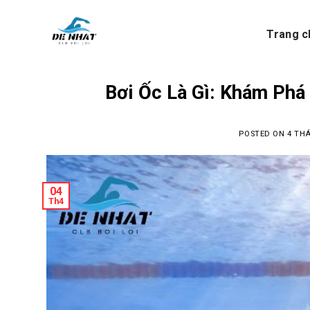
Skip
to
Trang c
content
Bơi Ốc Là Gì: Khám Phá
POSTED ON
4 THÁ
04
Th4