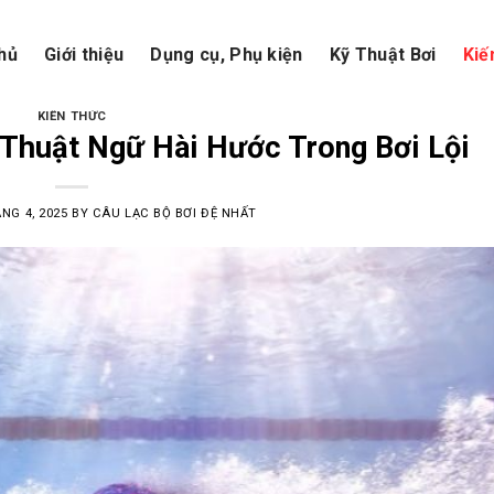
hủ
Giới thiệu
Dụng cụ, Phụ kiện
Kỹ Thuật Bơi
Kiế
KIẾN THỨC
 Thuật Ngữ Hài Hước Trong Bơi Lội
NG 4, 2025
BY
CÂU LẠC BỘ BƠI ĐỆ NHẤT