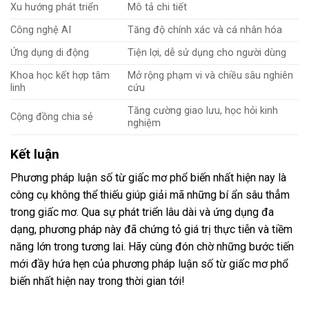
Xu hướng phát triển
Mô tả chi tiết
Công nghệ AI
Tăng độ chính xác và cá nhân hóa
Ứng dụng di động
Tiện lợi, dễ sử dụng cho người dùng
Khoa học kết hợp tâm
Mở rộng phạm vi và chiều sâu nghiên
linh
cứu
Tăng cường giao lưu, học hỏi kinh
Cộng đồng chia sẻ
nghiệm
Kết luận
Phương pháp luận số từ giấc mơ phổ biến nhất hiện nay là
công cụ không thể thiếu giúp giải mã những bí ẩn sâu thẳm
trong giấc mơ. Qua sự phát triển lâu dài và ứng dụng đa
dạng, phương pháp này đã chứng tỏ giá trị thực tiễn và tiềm
năng lớn trong tương lai. Hãy cùng đón chờ những bước tiến
mới đầy hứa hẹn của phương pháp luận số từ giấc mơ phổ
biến nhất hiện nay trong thời gian tới!