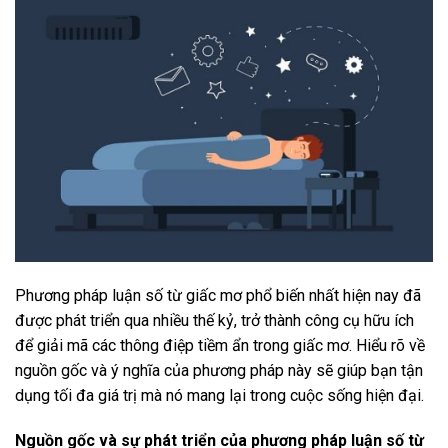
Phương pháp luận số từ giấc mơ phổ biến nhất hiện nay đã
được phát triển qua nhiều thế kỷ, trở thành công cụ hữu ích
để giải mã các thông điệp tiềm ẩn trong giấc mơ. Hiểu rõ về
nguồn gốc và ý nghĩa của phương pháp này sẽ giúp bạn tận
dụng tối đa giá trị mà nó mang lại trong cuộc sống hiện đại.
Nguồn gốc và sự phát triển của phương pháp luận số từ