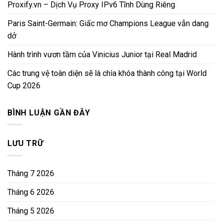
Proxify.vn – Dịch Vụ Proxy IPv6 Tĩnh Dùng Riêng
Paris Saint-Germain: Giấc mơ Champions League vẫn dang
dở
Hành trình vươn tầm của Vinicius Junior tại Real Madrid
Các trung vệ toàn diện sẽ là chìa khóa thành công tại World
Cup 2026
BÌNH LUẬN GẦN ĐÂY
LƯU TRỮ
Tháng 7 2026
Tháng 6 2026
Tháng 5 2026