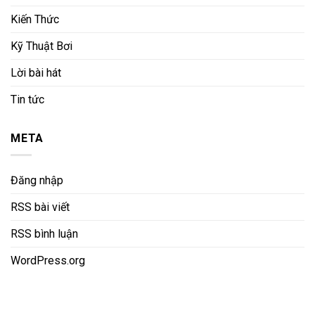
Kiến Thức
Kỹ Thuật Bơi
Lời bài hát
Tin tức
META
Đăng nhập
RSS bài viết
RSS bình luận
WordPress.org