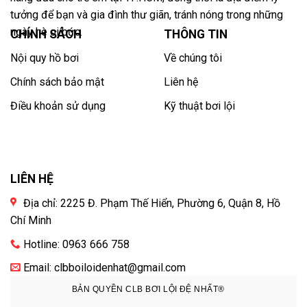
tưởng để bạn và gia đình thư giãn, tránh nóng trong những
ngày hè oi bức.
CHÍNH SÁCH
THÔNG TIN
Nội quy hồ bơi
Về chúng tôi
Chính sách bảo mật
Liên hệ
Điều khoản sử dụng
Kỹ thuật bơi lội
LIÊN HỆ
Địa chỉ: 2225 Đ. Phạm Thế Hiển, Phường 6, Quận 8, Hồ
Chí Minh
Hotline: 0963 666 758
Email: clbboiloidenhat@gmail.com
BẢN QUYỀN CLB BƠI LỘI ĐỆ NHẤT®️