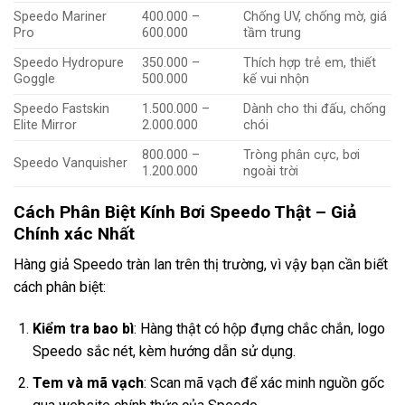
Speedo Mariner
400.000 –
Chống UV, chống mờ, giá
Pro
600.000
tầm trung
Speedo Hydropure
350.000 –
Thích hợp trẻ em, thiết
Goggle
500.000
kế vui nhộn
Speedo Fastskin
1.500.000 –
Dành cho thi đấu, chống
Elite Mirror
2.000.000
chói
800.000 –
Tròng phân cực, bơi
Speedo Vanquisher
1.200.000
ngoài trời
Cách Phân Biệt Kính Bơi Speedo Thật – Giả
Chính xác Nhất
Hàng giả Speedo tràn lan trên thị trường, vì vậy bạn cần biết
cách phân biệt:
Kiểm tra bao bì
: Hàng thật có hộp đựng chắc chắn, logo
Speedo sắc nét, kèm hướng dẫn sử dụng.
Tem và mã vạch
: Scan mã vạch để xác minh nguồn gốc