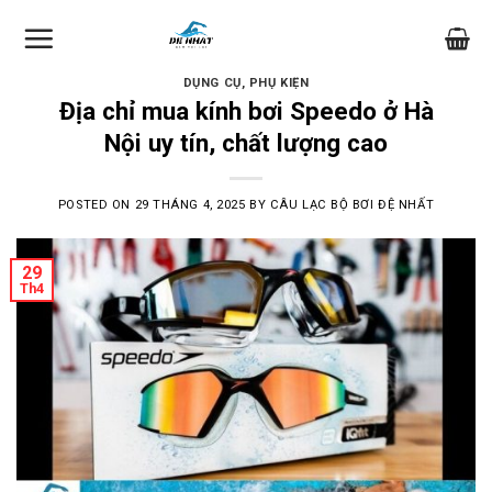
Skip
to
content
DỤNG CỤ, PHỤ KIỆN
Địa chỉ mua kính bơi Speedo ở Hà
Nội uy tín, chất lượng cao
POSTED ON
29 THÁNG 4, 2025
BY
CÂU LẠC BỘ BƠI ĐỆ NHẤT
29
Th4