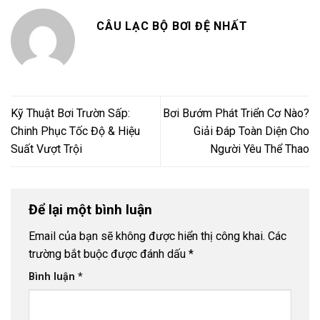
CÂU LẠC BỘ BƠI ĐỆ NHẤT
Kỹ Thuật Bơi Trườn Sấp:
Bơi Bướm Phát Triển Cơ Nào?
Chinh Phục Tốc Độ & Hiệu
Giải Đáp Toàn Diện Cho
Suất Vượt Trội
Người Yêu Thể Thao
Để lại một bình luận
Email của bạn sẽ không được hiển thị công khai.
Các
trường bắt buộc được đánh dấu
*
Bình luận
*