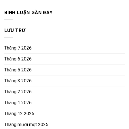
BÌNH LUẬN GẦN ĐÂY
LƯU TRỮ
Tháng 7 2026
Tháng 6 2026
Tháng 5 2026
Tháng 3 2026
Tháng 2 2026
Tháng 1 2026
Tháng 12 2025
Tháng mười một 2025