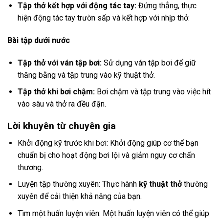
Tập thở kết hợp với động tác tay:
Đứng thẳng, thực
hiện động tác tay trườn sấp và kết hợp với nhịp thở.
Bài tập dưới nước
Tập thở với ván tập bơi:
Sử dụng ván tập bơi để giữ
thăng bằng và tập trung vào kỹ thuật thở.
Tập thở khi bơi chậm:
Bơi chậm và tập trung vào việc hít
vào sâu và thở ra đều đặn.
Lời khuyên từ chuyên gia
Khởi động kỹ trước khi bơi: Khởi động giúp cơ thể bạn
chuẩn bị cho hoạt động bơi lội và giảm nguy cơ chấn
thương.
Luyện tập thường xuyên: Thực hành
kỹ thuật thở
thường
xuyên để cải thiện khả năng của bạn.
Tìm một huấn luyện viên: Một huấn luyện viên có thể giúp