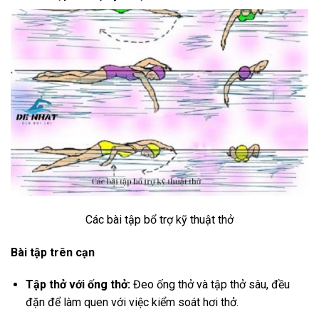
Các bài tập bổ trợ kỹ thuật thở
Bài tập trên cạn
Tập thở với ống thở:
Đeo ống thở và tập thở sâu, đều
đặn để làm quen với việc kiểm soát hơi thở.