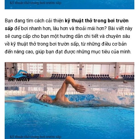
Bạn đang tìm cách cải thiện
kỹ thuật thở trong bơi trườn
sấp
để bơi nhanh hơn, lâu hơn và thoải mái hơn? Bài viết này
sẽ cung cấp cho bạn một hướng dẫn chi tiết và chuyên sâu
về kỹ thuật thở trong bơi trườn sấp, từ những điều cơ bản
đến nâng cao, giúp bạn đạt được những mục tiêu của mình.