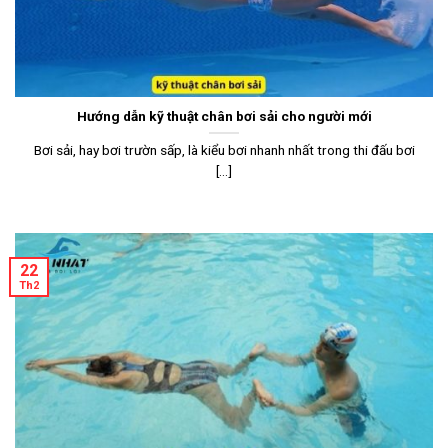
Hướng dẫn kỹ thuật chân bơi sải cho người mới
Bơi sải, hay bơi trườn sấp, là kiểu bơi nhanh nhất trong thi đấu bơi
[...]
22
Th2