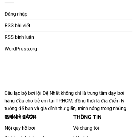
Đăng nhập
RSS bài viết
RSS bình luận
WordPress.org
Câu lạc bộ bơi lội Đệ Nhất không chỉ là trung tâm dạy bơi
hàng đầu cho trẻ em tại TP.HCM, đồng thời là địa điểm lý
tưởng để bạn và gia đình thư giãn, tránh nóng trong những
ngày hè oi bức.
CHÍNH SÁCH
THÔNG TIN
Nội quy hồ bơi
Về chúng tôi