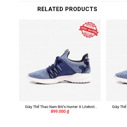
RELATED PRODUCTS
+
+
re –
Giày Thể Thao Nam Biti’s Hunter X Liteknit
Giày Thể 
899.000
₫
3DEN
DSMH02201XNH (Xanh Nhớt)
DS