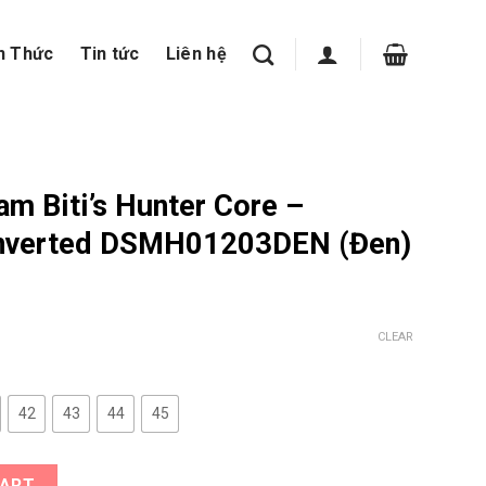
n Thức
Tin tức
Liên hệ
m Biti’s Hunter Core –
 Inverted DSMH01203DEN (Đen)
CLEAR
42
43
44
45
ter Core - Midnight Black Inverted DSMH01203DEN (Đen) quantity
CART