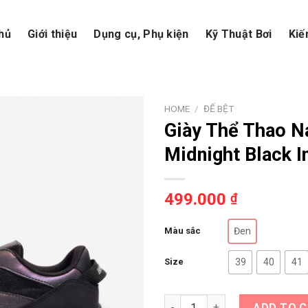
hủ
Giới thiệu
Dụng cụ, Phụ kiện
Kỹ Thuật Bơi
Kiế
HOME
/
ĐẾ BỆT
Giày Thể Thao Na
Midnight Black
499.000
₫
Màu sắc
Đen
Size
39
40
41
Giày Thể Thao Nam Biti's Hun
ADD TO 