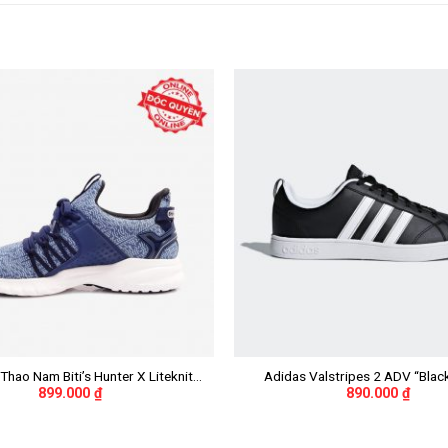
+
Thao Nam Biti’s Hunter X Liteknit
Adidas Valstripes 2 ADV “Blac
899.000
₫
890.000
₫
MH02201XNH (Xanh Nhớt)
Stripes” Nữ