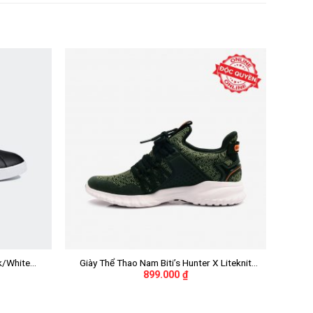
+
k/White
Giày Thể Thao Nam Biti’s Hunter X Liteknit
899.000
₫
DSMH02201REU (Rêu)